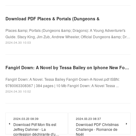
Download PDF Places & Portals (Dungeons &
Places &amp; Portals (Dungeons &amp; Dragons): A Young Adventurer's
Guide. Stacy King, Jim Zub, Andrew Wheeler, Official Dungeons &amp; Dr…
2024.04.30 10:03
Fangirl Down: A Novel by Tessa Bailey on Iphone New Format
Fangirl Down: A Novel. Tessa Bailey Fangirl-Down-A-Novel.pdf ISBN:
9780063308367 | 384 pages | 10 Mb Fangirl Down: A Novel Tessa ...
2024.04.30 10:02
2024.03.23 08:39
2024.03.23 08:37
Download Pdf Mon fils est
Download PDF Christmas
Jeffrey Dahmer - La
Challenge - Romance de
confession déchirante d'u…
Noël